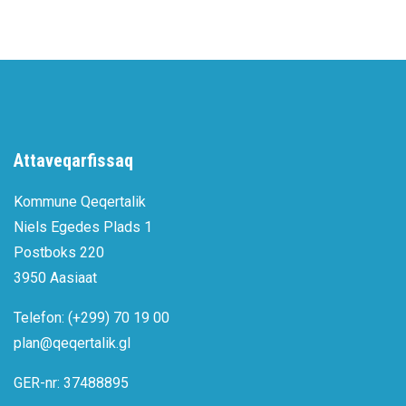
Attaveqarfissaq
Kommune Qeqertalik
Niels Egedes Plads 1
Postboks 220
3950 Aasiaat
Telefon: (+299) 70 19 00
plan@qeqertalik.gl
GER-nr: 37488895