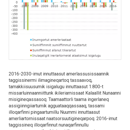
2016-2030-imut innuttaasut amerlassusissaannik
taggissinermi ilimagineqartoq tassaavoq,
tamakkiisuusumik isigalugu innuttaasut 1.800-t
missarluinnaanniittunk ikileriarnissaat Kalaallit Nunaanni
misigineqassasoq. Taamaattorli taama ingerlaneq
assigiinngiiartumik agguataaqqassaaq, tassami
illoqarfinni pingaartumillu Nuummi innuttaasut
amerliartornissaat naatsorsuutigineqarpoq. 2016-imut
taggissineq illoqarfinnut nunaqarfinnullu