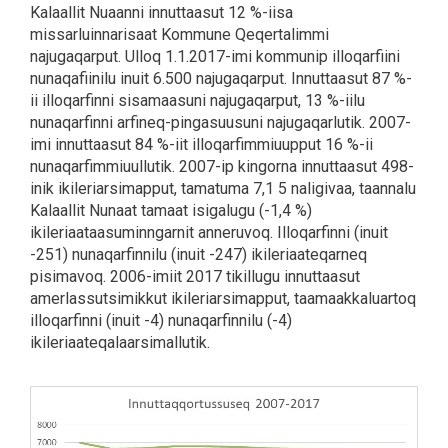
Kalaallit Nuaanni innuttaasut 12 %-iisa
missarluinnarisaat Kommune Qeqertalimmi
najugaqarput. Ulloq 1.1.2017-imi kommunip illoqarfiini
nunaqafiinilu inuit 6.500 najugaqarput. Innuttaasut 87 %-
ii illoqarfinni sisamaasuni najugaqarput, 13 %-iilu
nunaqarfinni arfineq-pingasuusuni najugaqarlutik. 2007-
imi innuttaasut 84 %-iit illoqarfimmiuupput 16 %-ii
nunaqarfimmiuullutik. 2007-ip kingorna innuttaasut 498-
inik ikileriarsimapput, tamatuma 7,1 5 naligivaa, taannalu
Kalaallit Nunaat tamaat isigalugu (-1,4 %)
ikileriaataasuminngarnit anneruvoq. Illoqarfinni (inuit
-251) nunaqarfinnilu (inuit -247) ikileriaateqarneq
pisimavoq. 2006-imiit 2017 tikillugu innuttaasut
amerlassutsimikkut ikileriarsimapput, taamaakkaluartoq
illoqarfinni (inuit -4) nunaqarfinnilu (-4)
ikileriaateqalaarsimallutik.