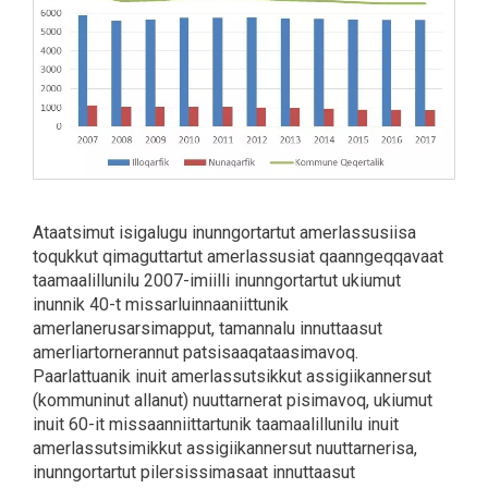
Ataatsimut isigalugu inunngortartut amerlassusiisa
toqukkut qimaguttartut amerlassusiat qaanngeqqavaat
taamaalillunilu 2007-imiilli inunngortartut ukiumut
inunnik 40-t missarluinnaaniittunik
amerlanerusarsimapput, tamannalu innuttaasut
amerliartornerannut patsisaaqataasimavoq.
Paarlattuanik inuit amerlassutsikkut assigiikannersut
(kommuninut allanut) nuuttarnerat pisimavoq, ukiumut
inuit 60-it missaanniittartunik taamaalillunilu inuit
amerlassutsimikkut assigiikannersut nuuttarnerisa,
inunngortartut pilersissimasaat innuttaasut