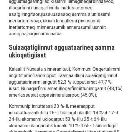
agguataagaanngilaq kisianni ilimagineqarsinnaavoq,
illoqarfinni nunaqarfinnilu inuttusiartorneq
assigiinngitsorujussuussasoq aamma siunissami
ineriartornissap, ukiuni kingullerni piviusumik
ineriartorneq, minnerusumik annerusumilluunniit,
assigipajaaginnarumaaraa.
Suiaaqatigiinnut agguataarineq aamma
ukioqatigiiaat
Kalaallit Nunaata sinneranituut, Kommuni Qeqertalimmi
angutit amerlanerupput. Taamaalilluni suiaaqatigiinnut
agguataarinermi angutit 52,3 %-iupput arnat 47,7 %-
iusut. Nunaqarfinni arnat illoqarfinniittuninngarnit (48,1%)
amerlassusiat appasinnerulaarpoq (45,0%).
Kommunip innuttaasa 23 %-ii, meeraapput
inuusuttuaraallutillu 16-it tikillugit ukiullit. 14 %-it 17-it
24-llu akornanni ukioqarput 53 %-illu 25-t 64-illu
akornanni ukioqarlutik kiisalu 10 %-it 65-it sinnerlugit