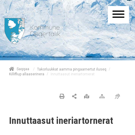
/
Saqqaa
/
Takorluukkat aamma pingaarnertut iluseq
/
Innuttaasut ineriartornerat
Killiffiup allaaserinera
Innuttaasut ineriartornerat