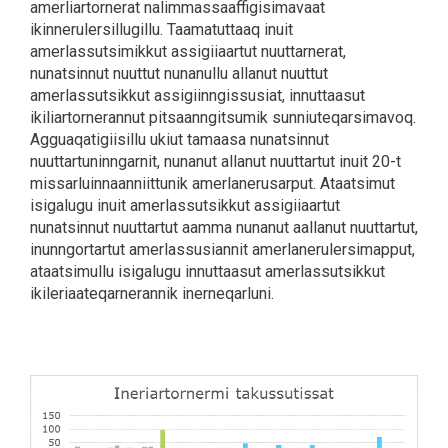
amerliartornerat nalimmassaaffigisimavaat
ikinnerulersillugillu. Taamatuttaaq inuit
amerlassutsimikkut assigiiaartut nuuttarnerat,
nunatsinnut nuuttut nunanullu allanut nuuttut
amerlassutsikkut assigiinngissusiat, innuttaasut
ikiliartornerannut pitsaanngitsumik sunniuteqarsimavoq.
Agguaqatigiisillu ukiut tamaasa nunatsinnut
nuuttartuninngarnit, nunanut allanut nuuttartut inuit 20-t
missarluinnaanniittunik amerlanerusarput. Ataatsimut
isigalugu inuit amerlassutsikkut assigiiaartut
nunatsinnut nuuttartut aamma nunanut aallanut nuuttartut,
inunngortartut amerlassusiannit amerlanerulersimapput,
ataatsimullu isigalugu innuttaasut amerlassutsikkut
ikileriaateqarnerannik inerneqarluni.