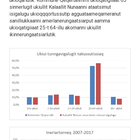
ukioqarlutik. Kommune Qeqertalimmi ukioqatigiiaat 65
sinnerlugit ukiullit Kalaallit Nunaanni ataatsimut
isigalugu ukioqqqortussutip agguataarneqarneranut
sanilliukkaanni amerlanerungaatsiarput aamma
ukioqatigiiaat 25-t 64-illu akornanni ukiullit
ikinnerungaatsiarlutik.