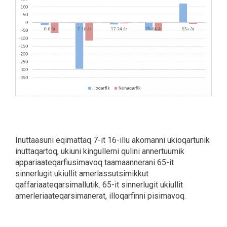
Inuttaasuni eqimattaq 7-it 16-illu akornanni ukioqartunik
inuttaqartoq, ukiuni kingullerni qulini annertuumik
appariaateqarfiusimavoq taamaannerani 65-it
sinnerlugit ukiullit amerlassutsimikkut
qaffariaateqarsimallutik. 65-it sinnerlugit ukiullit
amerleriaateqarsimanerat, illoqarfinni pisimavoq.