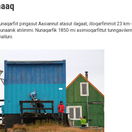
naaq
naqarfiit pingasut Aasiannut atasut ilagaat, illoqarfimmiit 23 km-
naanik atilimmi. Nunaqarfik 1850-mi asimioqarfittut tunngavilern
alluni.