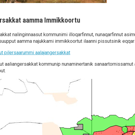
ersakkat aamma Immikkoortu
akkat nalinginnaasut kommunimi illoqarfinnut, nunaqarfinnut asim
suupput aamma najukkami immikkoortut ilaanni pissutsinik eqqars
 pilersaarummi aalajangersakkat
ut aaliangersakkat kommunip nunaminertanik sanaartornissamut 
ut.