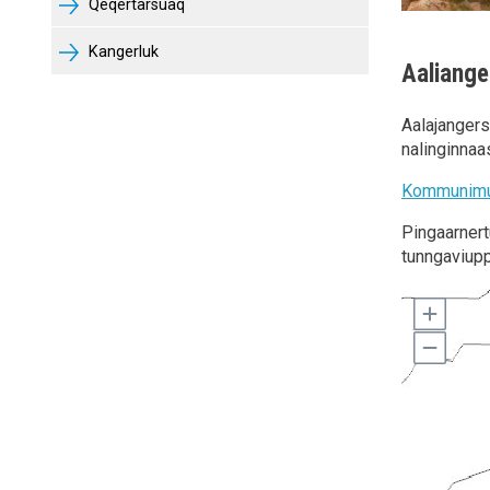
Qeqertarsuaq
Kangerluk
Aaliang
Aalajangers
nalinginnaa
Kommunimut
Pingaarnert
tunngaviupp