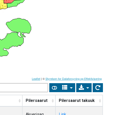
Leaflet
| ©
Styrelsen for Dataforsyning og Effektivisering
Pilersaarut
Pilersaarut takuuk
Akuerisaq
Link