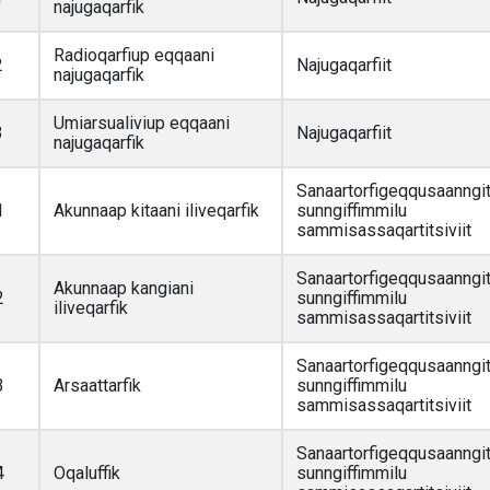
najugaqarfik
Radioqarfiup eqqaani
2
Najugaqarfiit
najugaqarfik
Umiarsualiviup eqqaani
3
Najugaqarfiit
najugaqarfik
Sanaartorfigeqqusaanngi
1
Akunnaap kitaani iliveqarfik
sunngiffimmilu
sammisassaqartitsiviit
Sanaartorfigeqqusaanngi
Akunnaap kangiani
2
sunngiffimmilu
iliveqarfik
sammisassaqartitsiviit
Sanaartorfigeqqusaanngi
3
Arsaattarfik
sunngiffimmilu
sammisassaqartitsiviit
Sanaartorfigeqqusaanngi
4
Oqaluffik
sunngiffimmilu