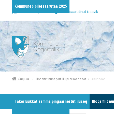
Kommunep pilersaarutaa 2025
Kommuneplania
Pilersaarutinut isaavik
/
Saqqaa
/
Akunnaaq
Illoqarfiit nunaqarfiillu pilersaarutaat
Takorluukkat aamma pingaarnertut iluseq
Illoqarfiit n