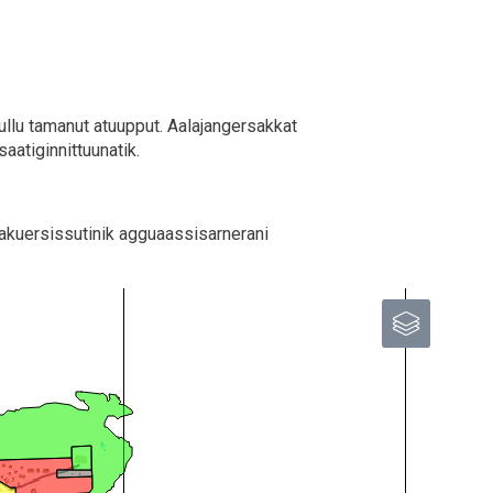
ullu tamanut atuupput. Aalajangersakkat
aatiginnittuunatik.
akuersissutinik agguaassisarnerani