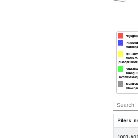
Najugaqa
Inuussut
atorneqa
Qitiusumi
ataatsim
pisoqarfiusar
Sanaarto
sunngif
sammisassaqar
Teknikki
attaveqaa
Pilers. nr
1003-A0