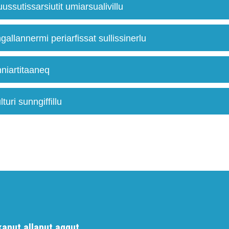
uussutissarsiutit umiarsualivillu
gallannermi periarfissat sullissinerlu
inniartitaaneq
lturi sunngiffillu
kanut allanut aqqut