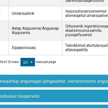
sammisassaqartitsiviit
Inuussutissarsiornermut
1
Umiarsualivik
atorneqartut umiarsualiveq
Qitiusumik ingerlatsiveqar
Aatap Aqquserna/Anguasap
1
ataatsimoorussamillu
Aqquserna
pisoqarfiusartut
Teknikkimut atortulersuut
1
Eqqaavissuaq
attaveqaatillu
10
10 of 12 rows
rows per page
naqarfiup anguniagai (pingaartitat, ineriartornermi angunia
nuttaasut ineqarnerlu