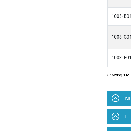
1003-B0
1003-C0
1003-E0
Showing 1 to 
Nu
In