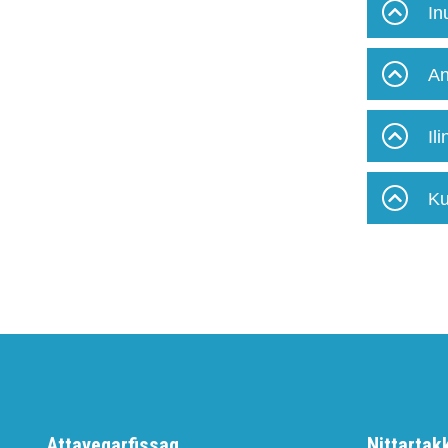
In
An
Il
Ku
Attaveqarfissaq
Nittartak