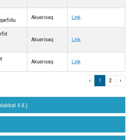
Akuerisaq
Link
arfiillu
fiit
Akuerisaq
Link
it
Akuerisaq
Link
‹
1
2
›
kkat il.il.)