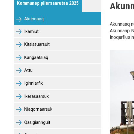
Kommunep pilersaarutaa 2025
Akun
Aasiaat
Akunnaaq
Akunnaaq nu
Akunnaap Nu
Ikamiut
inoqarfiusim
Kitsissuarsuit
Kangaatsiaq
Attu
Iginniarfik
Ikerasaarsuk
Niaqornaarsuk
Qasigiannguit