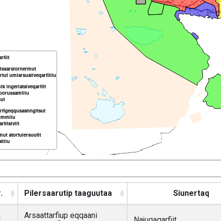
rfiit
issarsiornermut
rtut umiarsualiveqarfiillu
k ingerlatsiveqarfiit
oorussamillu
tut
rfigeqqusaanngitsut
fimmilu
titsiviit
mut atortulersuutit
tillu
.
Pilersaarutip taaguutaa
Siunertaq
Arsaattarfiup eqqaani
1
Najugaqarfiit