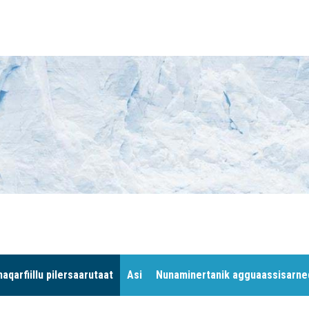
unaqarfiillu pilersaarutaat
Asi
Nunaminertanik agguaassisarne