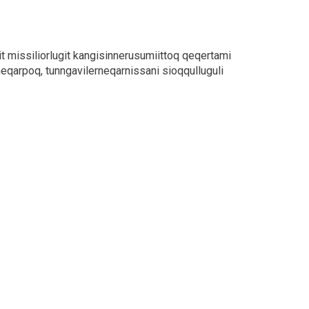
it missiliorlugit kangisinnerusumiittoq qeqertami
eqarpoq, tunngavilerneqarnissani sioqqulluguli