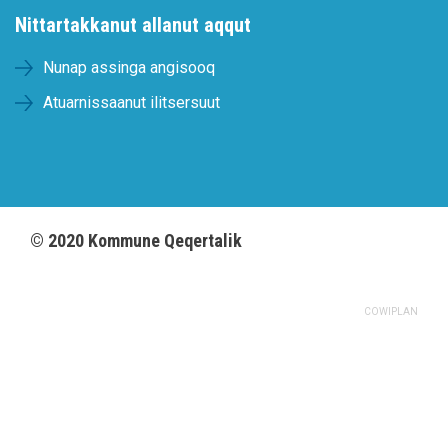
Nittartakkanut allanut aqqut
Nunap assinga angisooq
Atuarnissaanut ilitsersuut
©
2020
Kommune Qeqertalik
COWIPLAN