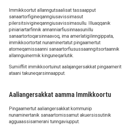
Immikkoortut allanngutsaalisat tassaapput
sanaartorfigineqanngiusavissimasut
pilersitsivigineqanngiusavissimasullu. Illuaqqanik
piniariartarfinnik annanniarfiusinnaasunillu
sanaartortoqarsinnaavoq, ima amerlatigilinngippata,
immikkoortortat nunaminertatut pingaarnertut
atorneqarnissaanni sanaartorfiusussaanngitsortaannik
allannguinermik kinguneqarlutik.
Sumiiffiit immikkoortuinut aalajangersakkat pingaarnerit
ataani takuneqarsinnaapput.
Aaliangersakkat aamma Immikkoortu
Pingaarnertut aaliangersakkat kommunip
nunaminertanik sanaartornissamut akuersissutinik
agguaassisarnerani tunngaviupput.