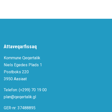
Attaveqarfissaq
Kommune Qeqertalik
Niels Egedes Plads 1
Postboks 220
3950 Aasiaat
Telefon: (+299) 70 19 00
plan@qeqertalik.gl
GER-nr: 37488895