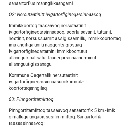
sanaartorfiusimanngikkaangami.
O2: Nersutaatinitt ivigartorfigineqarsinnaasoq
Immikkoortoq tassaavoq nersutaatinit
ivigartorfigineqarsinnaasoq, soorlu savanit, tuttunit,
hestinit, nersussuarnit assigisaannillu, immikkoortortaq
ima angitigalunilu naggoritsigissaaq
ivigartorfigineqartarnini immikkoortutut
allanngutsaalisatut taaneqarsinnaanerminut
allannguutigissanagu.
Kommune Qeqertalik nersutaatinit
ivigartorfigineqarsinnaasumik immik-
koortortaqanngilaq.
03: Pinngortitamiittoq
Pinngortitamiittoq tassaavoq sanaartorfik 5 km.-imik
qimallugu ungasissusilimmiittoq. Sanaartorfik
tassaasinnaavoq :