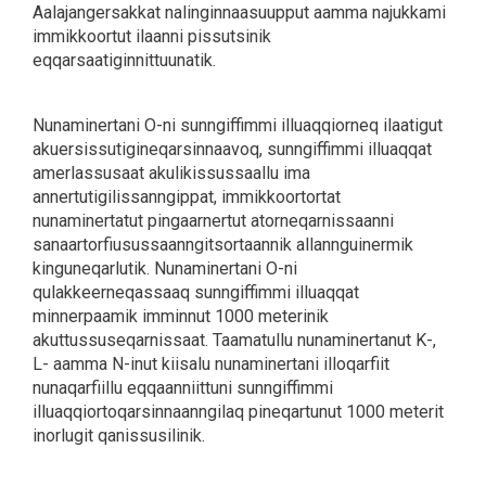
Aalajangersakkat nalinginnaasuupput aamma najukkami
immikkoortut ilaanni pissutsinik
eqqarsaatiginnittuunatik.
Nunaminertani O-ni sunngiffimmi illuaqqiorneq ilaatigut
akuersissutigineqarsinnaavoq, sunngiffimmi illuaqqat
amerlassusaat akulikissussaallu ima
annertutigilissanngippat, immikkoortortat
nunaminertatut pingaarnertut atorneqarnissaanni
sanaartorfiusussaanngitsortaannik allannguinermik
kinguneqarlutik. Nunaminertani O-ni
qulakkeerneqassaaq sunngiffimmi illuaqqat
minnerpaamik imminnut 1000 meterinik
akuttussuseqarnissaat. Taamatullu nunaminertanut K-,
L- aamma N-inut kiisalu nunaminertani illoqarfiit
nunaqarfiillu eqqaanniittuni sunngiffimmi
illuaqqiortoqarsinnaanngilaq pineqartunut 1000 meterit
inorlugit qanissusilinik.