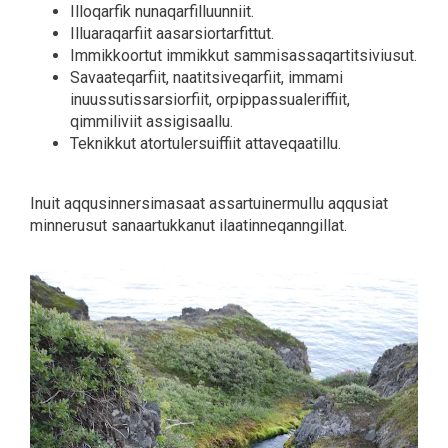
Illoqarfik nunaqarfilluunniit.
Illuaraqarfiit aasarsiortarfittut.
Immikkoortut immikkut sammisassaqartitsiviusut.
Savaateqarfiit, naatitsiveqarfiit, immami
inuussutissarsiorfiit, orpippassualeriffiit,
qimmiliviit assigisaallu.
Teknikkut atortulersuiffiit attaveqaatillu.
Inuit aqqusinnersimasaat assartuinermullu aqqusiat
minnerusut sanaartukkanut ilaatinneqanngillat.