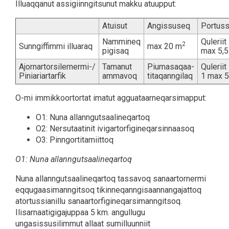
Illuaqqanut assigiinngitsunut makku atuupput:
Atuisut
Angissuseq
Portus
Nammineq
Quleriit
2
Sunngiffimmi illuaraq
max 20 m
pigisaq
max 5,
Ajornartorsilernermi-/
Tamanut
Piumasaqaa-
Quleriit
Piniariartarfik
ammavoq
titaqanngilaq
1 max 5
O-mi immikkoortortat imatut agguataarneqarsimapput:
O1: Nuna allanngutsaalineqartoq
O2: Nersutaatinit ivigartorfigineqarsinnaasoq
O3: Pinngortitamiittoq
O1: Nuna allanngutsaalineqartoq
Nuna allanngutsaalineqartoq tassavoq sanaartornermi
eqqugaasimanngitsoq tikinneqanngisaannangajattoq
atortussianillu sanaartorfigineqarsimanngitsoq.
Ilisarnaatigigajuppaa 5 km. angullugu
ungasissusilimmut allaat sumilluunniit