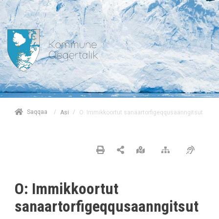
/
Saqqaa
/
O: Immikkoortut sanaartorfigeqqusaanngitsut
Asi
O: Immikkoortut
sanaartorfigeqqusaanngitsut