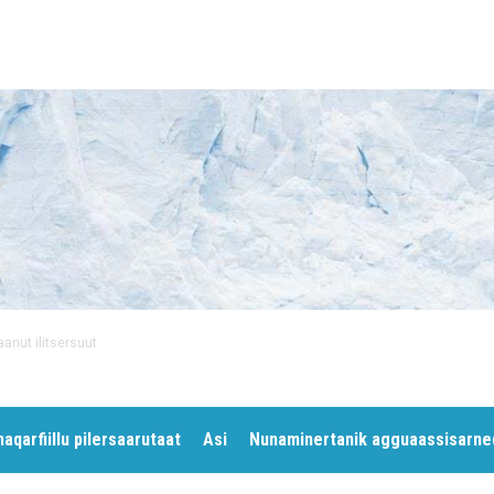
anut ilitsersuut
unaqarfiillu pilersaarutaat
Asi
Nunaminertanik agguaassisarne