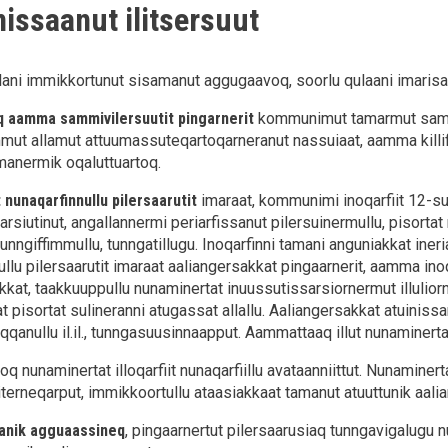
issaanut ilitsersuut
i immikkortunut sisamanut aggugaavoq, soorlu qulaani imarisaa
 aamma sammivilersuutit pingarnerit
kommunimut tamarmut sammi
mut allamut attuumassuteqartoqarneranut nassuiaat, aamma killiffi
imanermik oqaluttuartoq.
t nunaqarfinnullu pilersaarutit
imaraat, kommunimi inoqarfiit 12-sut 
rsiutinut, angallannermi periarfissanut pilersuinermullu, pisortat
unngiffimmullu, tunngatillugu. Inoqarfinni tamani anguniakkat ineria
ullu pilersaarutit imaraat aaliangersakkat pingaarnerit, aamma in
kkat, taakkuuppullu nunaminertat inuussutissarsiornermut illuliorn
t pisortat sulineranni atugassat allallu. Aaliangersakkat atuiniss
qanullu il.il., tunngasuusinnaapput. Aammattaaq illut nunaminertal
q nunaminertat illoqarfiit nunaqarfiillu avataanniittut. Nunaminer
terneqarput, immikkoortullu ataasiakkaat tamanut atuuttunik aalia
anik agguaassineq
, pingaarnertut pilersaarusiaq tunngavigalugu