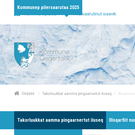
Kommunep pilersaarutaa 2025
Kommuneplania
Pilersaarutinut isaavik
/
Saqqaa
/
Atuarnissa
Takorluukkat aamma pingaarnertut iluseq
Takorluukkat aamma pingaarnertut iluseq
Illoqarfiit n