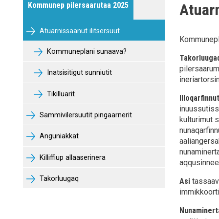
Kommunep pilersaarutaa 2025
Atuarn
Pilersaarutip nassuiaatitaa
Atuarnissaanut ilitsersuut
Kommuneplan
Kommuneplani sunaava?
Takorluugaq
pilersaarum
Inatsisitigut sunniutit
ineriartors
Tikilluarit
Illoqarfinnu
inuussutissa
Sammivilersuutit pingaarnerit
kulturimut s
nunaqarfinn
Anguniakkat
aaliangersa
nunaminerta
Killiffiup allaaserinera
aqqusinneeq
Takorluugaq
Asi
tassaavo
immikkoorti
Nunaminert