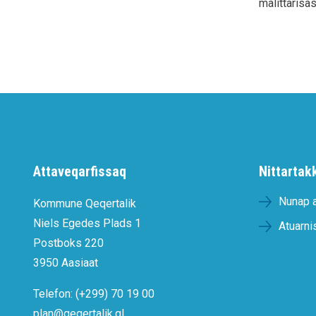
malittarisa
Attaveqarfissaq
Nittartak
Nunap 
Kommune Qeqertalik
Niels Egedes Plads 1
Atuarni
Postboks 220
3950 Aasiaat
Telefon: (+299) 70 19 00
plan@qeqertalik.gl