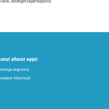
ssanik, aaliangersagartaqarpoq.
kanut allanut aqqut
assinga angisooq
ssaanut ilitsersuut