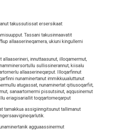
nut takussutissat ersersikaat:
suupput. Tassani takusinnaavatit
up allaaserineqarnera, ukiuni kingullerni
allaaserineri, innuttaasunut, illoqarnermut,
 namminersortullu sullissinerannut, kiisalu
rtornerlu allaaserineqarput. Illoqarfinnut
oqarfinni nunaminertanut immikkuualuttunut
ermullu atugassat, nunaminertat qitiusoqarfiit,
amut, sanaartornermi pissutsinut, aqqusinernut
lu eriagisariallit toqqartorneqarput
tat tamakkua assigiinngitsunut tallimanut
ngersaavigineqarlutik.
 nunaminertanik agguaassinermut