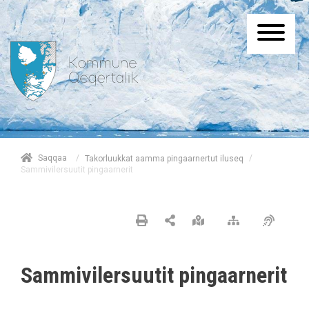
/
Saqqaa
/
Takorluukkat aamma pingaarnertut iluseq
Sammivilersuutit pingaarnerit
Sammivilersuutit pingaarnerit