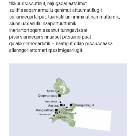
tikkuussissutinut, najugaqariaatsimut
suliffissaqarnermullu qanimut attuumatillugit
suliarineqartarput, taamalilluni imminut nammattumik,
siunniussanullu naapertuuttumik
ineriartortoqarnissaanut tunngavissat
pisarsiarineqarsinnaasut pitsaanerpaat
qulakkeerneqarlutik – ilaatigut silap pissussaasa
allanngoriartorneri qissimigaarlugit.