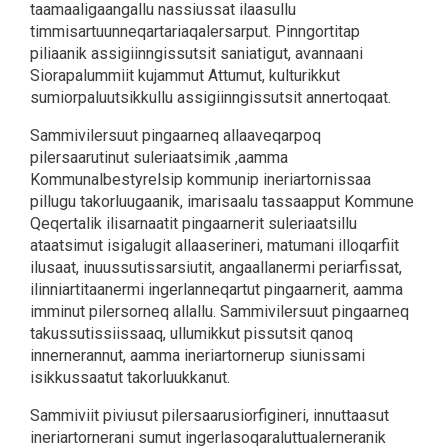
taamaaligaangallu nassiussat ilaasullu
timmisartuunneqartariaqalersarput. Pinngortitap
piliaanik assigiinngissutsit saniatigut, avannaani
Siorapalummiit kujammut Attumut, kulturikkut
sumiorpaluutsikkullu assigiinngissutsit annertoqaat.
Sammivilersuut pingaarneq allaaveqarpoq
pilersaarutinut suleriaatsimik ,aamma
Kommunalbestyrelsip kommunip ineriartornissaa
pillugu takorluugaanik, imarisaalu tassaapput Kommune
Qeqertalik ilisarnaatit pingaarnerit suleriaatsillu
ataatsimut isigalugit allaaserineri, matumani illoqarfiit
ilusaat, inuussutissarsiutit, angaallanermi periarfissat,
ilinniartitaanermi ingerlanneqartut pingaarnerit, aamma
imminut pilersorneq allallu. Sammivilersuut pingaarneq
takussutissiissaaq, ullumikkut pissutsit qanoq
innernerannut, aamma ineriartornerup siunissami
isikkussaatut takorluukkanut.
Sammiviit piviusut pilersaarusiorfigineri, innuttaasut
ineriartornerani sumut ingerlasoqaraluttualerneranik