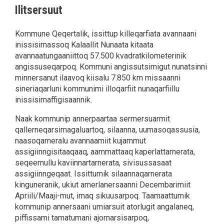
Ilitsersuut
Kommune Qeqertalik, issittup killeqarfiata avannaani
inissisimassoq Kalaallit Nunaata kitaata
avannaatungaaniittoq 57.500 kvadratkilometerinik
angissuseqarpoq. Kommuni angissutsimigut nunatsinni
minnersanut ilaavoq kiisalu 7.850 km missaanni
sineriaqarluni kommunimi illoqarfiit nunaqarfiillu
inissisimaffigisaannik.
Naak kommunip annerpaartaa sermersuarmit
qallerneqarsimagaluartoq, silaanna, uumasoqassusia,
naasoqarneralu avannaamiit kujammut
assigiinngisitaaqaaq, aammattaaq kaperlattarnerata,
seqeernullu kaviinnartarnerata, sivisussasaat
assigiinngeqaat. Issittumik silaannaqarnerata
kinguneranik, ukiut amerlanersaanni Decembarimiit
Apriili/Maaji-mut, imaq sikuusarpoq. Taamaattumik
kommunip annersaani umiarsuit atorlugit angalaneq,
piffissami tamatumani ajornarsisarpoq,