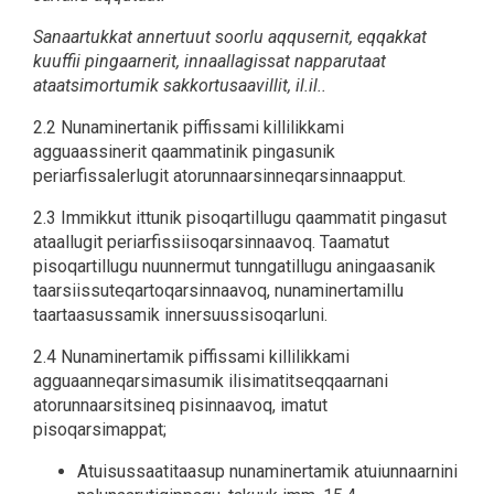
Sanaartukkat annertuut soorlu aqqusernit, eqqakkat
kuuffii pingaarnerit, innaallagissat napparutaat
ataatsimortumik sakkortusaavillit, il.il..
2.2 Nunaminertanik piffissami killilikkami
agguaassinerit qaammatinik pingasunik
periarfissalerlugit atorunnaarsinneqarsinnaapput.
2.3 Immikkut ittunik pisoqartillugu qaammatit pingasut
ataallugit periarfissiisoqarsinnaavoq. Taamatut
pisoqartillugu nuunnermut tunngatillugu aningaasanik
taarsiissuteqartoqarsinnaavoq, nunaminertamillu
taartaasussamik innersuussisoqarluni.
2.4 Nunaminertamik piffissami killilikkami
agguaanneqarsimasumik ilisimatitseqqaarnani
atorunnaarsitsineq pisinnaavoq, imatut
pisoqarsimappat;
Atuisussaatitaasup nunaminertamik atuiunnaarnini