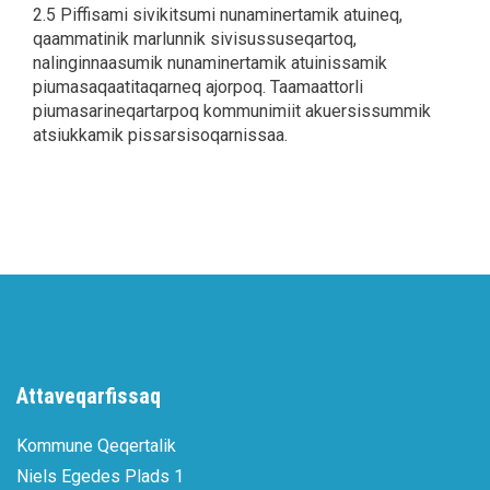
2.5 Piffisami sivikitsumi nunaminertamik atuineq,
qaammatinik marlunnik sivisussuseqartoq,
nalinginnaasumik nunaminertamik atuinissamik
piumasaqaatitaqarneq ajorpoq. Taamaattorli
piumasarineqartarpoq kommunimiit akuersissummik
atsiukkamik pissarsisoqarnissaa.
Attaveqarfissaq
Kommune Qeqertalik
Niels Egedes Plads 1