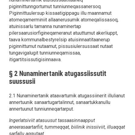
piginnittunngortumut tunniunneqassanersoq.
Piginnittuulersup kissaatigippagu illu maannamut
atorneqarnerminiit allaanerusumik atorneqalissasoq,
atuinissarlu tamanna nunaminertap
pilersaarusiorfigineqarneranut atuuttumut akerliuppt,
taava kommunalbestyrelsip atuisinnaatitaanerup
piginnittumut nutaamut, pissusiulersussaat nutaat
tungavigalugit tunniunneqarnissaa,
itigartitsissutigisinnaava.
§ 2 Nunaminertanik atugas
siissut
it
suussusii
2.1 Nunaminertanik ataavartumik atugassiinerit illulianut
annertuunik sanaartugartalinnut, sanaartukkanullu
annertuunut tunniunneqartarput.
Ingerlatsiviit atasuusut tassaasinnaapput
aneerasaartarfiit, tummeqqat, biilinik inissiiviit, illuaqqat
sarfallu aqqutaat.