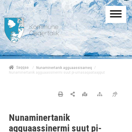
/
Saqqaa
/
Nunaminertanik agguaassisarneq
Nunaminertanik agguaassinermi suut pi-umasaqaataapput
Nunaminertanik
agguaassinermi suut pi-