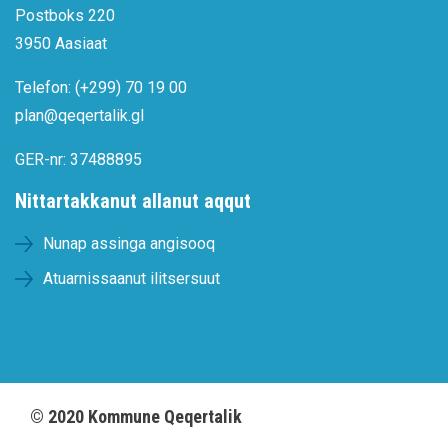
Postboks 220
3950 Aasiaat
Telefon: (+299) 70 19 00
plan@qeqertalik.gl
GER-nr: 37488895
Nittartakkanut allanut aqqut
Nunap assinga angisooq
Atuarnissaanut ilitsersuut
©
2020
Kommune Qeqertalik