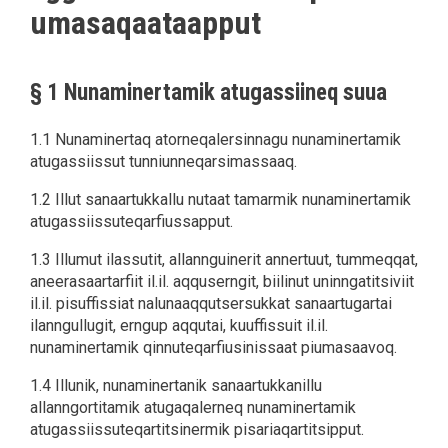
umasaqaataapput
§ 1 Nunaminertamik atugassiineq suua
1.1 Nunaminertaq atorneqalersinnagu nunaminertamik
atugassiissut tunniunneqarsimassaaq.
1.2 Illut sanaartukkallu nutaat tamarmik nunaminertamik
atugassiissuteqarfiussapput.
1.3 Illumut ilassutit, allannguinerit annertuut, tummeqqat,
aneerasaartarfiit il.il. aqquserngit, biilinut uninngatitsiviit
il.il. pisuffissiat nalunaaqqutsersukkat sanaartugartai
ilanngullugit, erngup aqqutai, kuuffissuit il.il.
nunaminertamik qinnuteqarfiusinissaat piumasaavoq.
1.4 Illunik, nunaminertanik sanaartukkanillu
allanngortitamik atugaqalerneq nunaminertamik
atugassiissuteqartitsinermik pisariaqartitsipput.