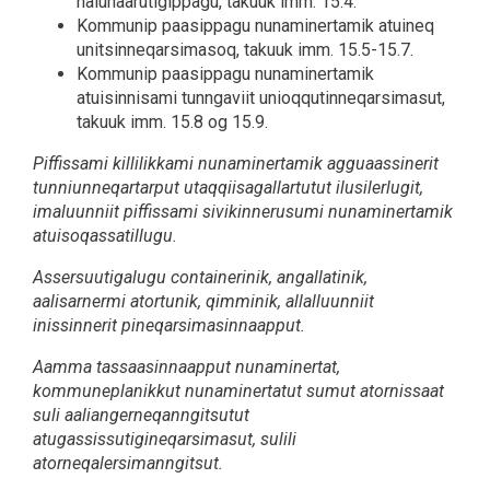
nalunaarutigippagu, takuuk imm. 15.4.
Kommunip paasippagu nunaminertamik atuineq
unitsinneqarsimasoq, takuuk imm. 15.5-15.7.
Kommunip paasippagu nunaminertamik
atuisinnisami tunngaviit unioqqutinneqarsimasut,
takuuk imm. 15.8 og 15.9.
Piffissami killilikkami nunaminertamik agguaassinerit
tunniunneqartarput utaqqiisagallartutut ilusilerlugit,
imaluunniit piffissami sivikinnerusumi nunaminertamik
atuisoqassatillugu.
Assersuutigalugu containerinik, angallatinik,
aalisarnermi atortunik, qimminik, allalluunniit
inissinnerit pineqarsimasinnaapput.
Aamma tassaasinnaapput nunaminertat,
kommuneplanikkut nunaminertatut sumut atornissaat
suli aaliangerneqanngitsutut
atugassissutigineqarsimasut, sulili
atorneqalersimanngitsut.