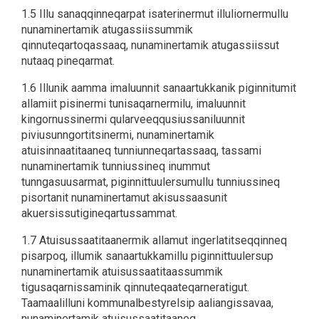
1.5 Illu sanaqqinneqarpat isaterinermut illuliornermullu
nunaminertamik atugassiissummik
qinnuteqartoqassaaq, nunaminertamik atugassiissut
nutaaq pineqarmat.
1.6 Illunik aamma imaluunnit sanaartukkanik piginnitumit
allamiit pisinermi tunisaqarnermilu, imaluunnit
kingornussinermi qularveeqqusiussaniluunnit
piviusunngortitsinermi, nunaminertamik
atuisinnaatitaaneq tunniunneqartassaaq, tassami
nunaminertamik tunniussineq inummut
tunngasuusarmat, piginnittuulersumullu tunniussineq
pisortanit nunaminertamut akisussaasunit
akuersissutigineqartussammat.
1.7 Atuisussaatitaanermik allamut ingerlatitseqqinneq
pisarpoq, illumik sanaartukkamillu piginnittuulersup
nunaminertamik atuisussaatitaassummik
tigusaqarnissaminik qinnuteqaateqarneratigut.
Taamaalilluni kommunalbestyrelsip aaliangissavaa,
nunaminertamik atuisussaatitaaneq