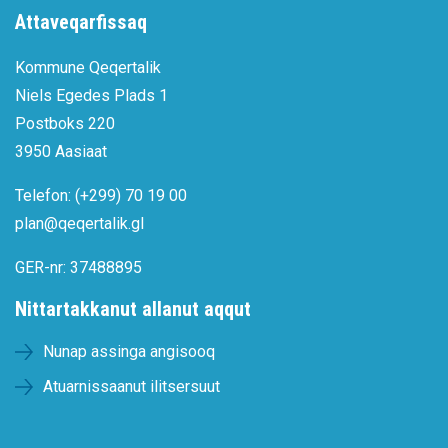
Attaveqarfissaq
Kommune Qeqertalik
Niels Egedes Plads 1
Postboks 220
3950 Aasiaat
Telefon: (+299) 70 19 00
plan@qeqertalik.gl
GER-nr: 37488895
Nittartakkanut allanut aqqut
Nunap assinga angisooq
Atuarnissaanut ilitsersuut