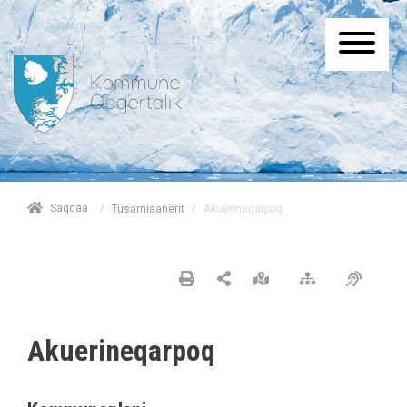
/
Saqqaa
/
Akuerineqarpoq
Tusarniaanerit
Akuerineqarpoq