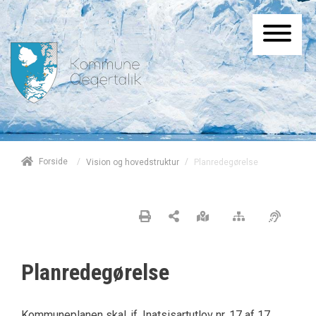
/
Forside
/
Planredegørelse
Vision og hovedstruktur
Planredegørelse
Kommuneplanen skal, jf. Inatsisartutlov nr. 17 af 17.