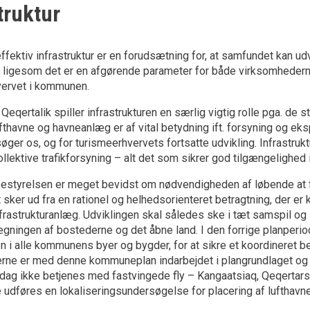
truktur
ffektiv infrastruktur er en forudsætning for, at samfundet kan udv
 ligesom det er en afgørende parameter for både virksomhedern
vervet i kommunen.
eqertalik spiller infrastrukturen en særlig vigtig rolle pga. de 
thavne og havneanlæg er af vital betydning ift. forsyning og eksp
søger os, og for turismeerhvervets fortsatte udvikling. Infrastruk
llektive trafikforsyning – alt det som sikrer god tilgængelighed
tyrelsen er meget bevidst om nødvendigheden af løbende at for
t sker ud fra en rationel og helhedsorienteret betragtning, der er
nfrastrukturanlæg. Udviklingen skal således ske i tæt samspil og
gningen af bostederne og det åbne land. I den forrige planperiod
en i alle kommunens byer og bygder, for at sikre et koordineret be
rne er med denne kommuneplan indarbejdet i plangrundlaget og 
 dag ikke betjenes med fastvingede fly – Kangaatsiaq, Qeqertar
 udføres en lokaliseringsundersøgelse for placering af lufthavne