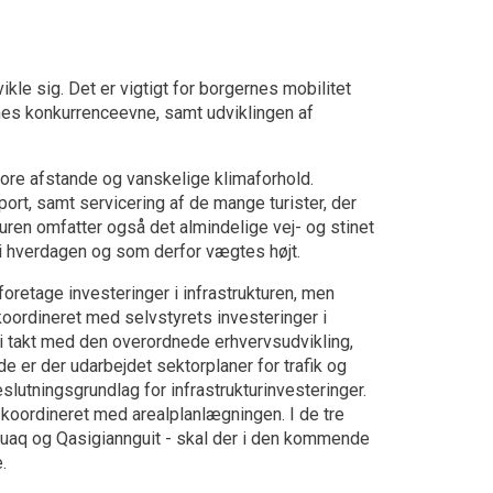
ikle sig. Det er vigtigt for borgernes mobilitet
es konkurrenceevne, samt udviklingen af
store afstande og vanskelige klimaforhold.
ort, samt servicering af de mange turister, der
turen omfatter også det almindelige vej- og stinet
 i hverdagen og som derfor vægtes højt.
etage investeringer i infrastrukturen, men
 koordineret med selvstyrets investeringer i
 i takt med den overordnede erhvervsudvikling,
e er der udarbejdet sektorplaner for trafik og
slutningsgrundlag for infrastrukturinvesteringer.
koordineret med arealplanlægningen. I de tre
suaq og Qasigiannguit - skal der i den kommende
.