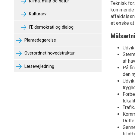
Klima, miljø og natur
Teknisk for
kommende år
Kulturarv
affaldsløsn
et ønske at
IT, demokrati og dialog
Målsætn
Planredegørelse
Udvikl
Overordnet hovedstruktur
Størr
af hav
Læsevejledning
På fin
den n
Udvik
trygh
Forbe
lokal
Trafik
Kommun
Dette 
Genne
til a