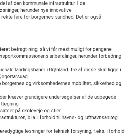
 del af den kommunale infrastruktur. I de
sninger, herunder nye innovative
direkte fare for borgernes sundhed. Det er også
teret betragt-ning, så vi får mest muligt for pengene.
Transportkommissionens anbefalinger, herunder forbedring
ionale landingsbaner i Grønland. Tre af disse skal ligge i
Qeqertarsuaq.
me borgernes og virksomhedernes mobilitet, sikkerhed og
e, der kræver grundigere undersøgelser af de udpegede
rttegning.
dsatser på skoleveje og stier.
strukturen, bl.a. i forhold til havne- og lufthavnsanlæg.
dygtige løsninger for teknisk forsyning, f.eks. i forhold