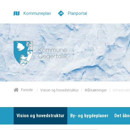
Kommuneplan
Planportal
/
Forside
/
/
Infrastrukt
Vision og hovedstruktur
Målsætninger
Vision og hovedstruktur
By- og bygdeplaner
Det åbn