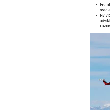
Fremt
areale
Ny vi
udvik
Herun