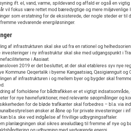
syning ift. el, vand, varme, spildevand og affald er også en vigtig
 vil fokus være rettet mod bæredygtige og mere miljøvenlige lø
inger som erstatning for de eksisterede, der nogle steder er til 
 fremme vedvarende energiløsninger.
inger
ing af infrastrukturen skal ske ud fra en rationel og helhedsorien
e investeringer i ny infrastruktur skal ske med udgangspunkt i 
nefaciliteterne i Aasiaat.
ansloven 2019 er det besluttet, at der skal etableres syv nye reg
ye Kommune Qeqertalik i byerne Kangaatsiaq, Qasigiannguit og 
lingen af infrastrukturen i og mellem byer og bygder skal frem
ed.
dring af forholdene for bådtrafikken er et vigtigt indsatsområd
iteter for nye havnefunktioner, med relevante søopmålinger og ko
sikkerheden for de bløde trafikanter skal forbedres – bl.a. via in
albestyrelsen ønsker at åbne op for private investeringer i infra
kan bl.a. ske ved indgåelse af frivillige udbygningsaftaler.
m planlægningen skal sikres arealudlæg til fremme af nye og bære
ffaldshåndtering og udbygning med vedvarende energi.