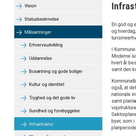
Infras
Vision
Statusbeskrivelse
En god og e
og hverdag,
Målsætninger
turismeerh
Erhvervsudvikling
I Kommune Q
Moderne luf
Uddannelse
hvert år be
samt den ko
Bosætning og gode boliger
Kommunalbes
Kultur og identitet
også, at de
nationale i
Tryghed og det gode liv
samt planlæ
vejstruktur
Sundhed og forebyggelse
Sektorplane
byer, som i
Infrastruktur
planperiode