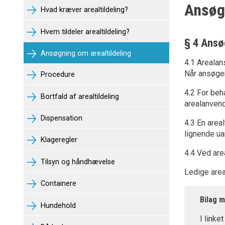
Ansøgn
Hvad kræver arealtildeling?
Hvem tildeler arealtildeling?
§ 4 Ansø
Ansøgning om arealtildeling
4.1 Areala
Når ansøge
Procedure
4.2 For beh
Bortfald af arealtildeling
arealanvend
Dispensation
4.3 En areal
lignende ua
Klageregler
4.4 Ved are
Tilsyn og håndhævelse
Ledige are
Containere
Bilag m
Hundehold
I linke