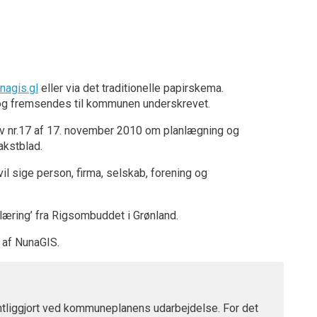
agis.gl
eller via det traditionelle papirskema.
 og fremsendes til kommunen underskrevet.
lov nr.17 af 17. november 2010 om planlægning og
akstblad.
 vil sige person, firma, selskab, forening og
rklæring’ fra Rigsombuddet i Grønland.
af NunaGIS.
entliggjort ved kommuneplanens udarbejdelse. For det