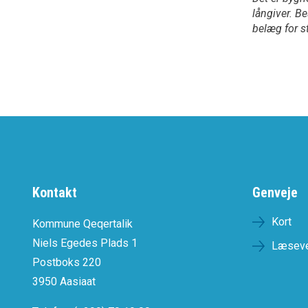
långiver. B
belæg for st
Kontakt
Genveje
Kort
Kommune Qeqertalik
Niels Egedes Plads 1
Læseve
Postboks 220
3950 Aasiaat