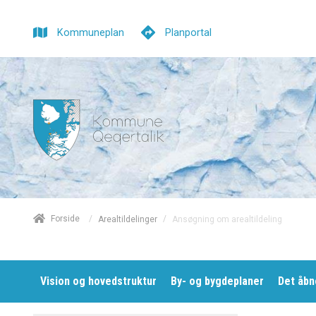
Kommuneplan
Planportal
/
Forside
/
Ansøgning om arealtildeling
Arealtildelinger
Vision og hovedstruktur
By- og bygdeplaner
Det åbn