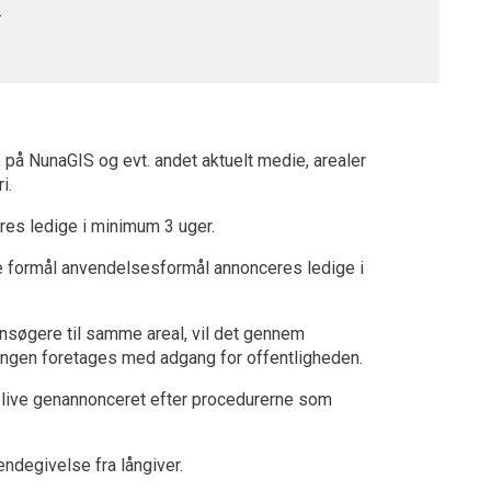
.
 NunaGIS og evt. andet aktuelt medie, arealer
i.
eres ledige i minimum 3 uger.
ske formål anvendelsesformål annonceres ledige i
ansøgere til samme areal, vil det gennem
kningen foretages med adgang for offentligheden.
l blive genannonceret efter procedurerne som
endegivelse fra långiver.