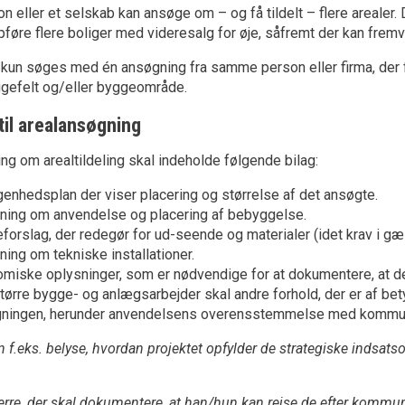
on eller et selskab kan ansøge om – og få tildelt – flere arealer.
pføre flere boliger med videresalg for øje, såfremt der kan frem
 kun søges med én ansøgning fra samme person eller firma, der f
efelt og/eller byggeområde.
til arealansøgning
ng om arealtildeling skal indeholde følgende bilag:
genhedsplan der viser placering og størrelse af det ansøgte.
ning om anvendelse og placering af bebyggelse.
eforslag, der redegør for ud-seende og materialer (idet krav i g
ning om tekniske installationer.
miske oplysninger, som er nødvendige for at dokumentere, at de
tørre bygge- og anlægsarbejder skal andre forhold, der er af be
ningen, herunder anvendelsens overensstemmelse med kommu
 f.eks. belyse, hvordan projektet opfylder de strategiske indsat
erre, der skal dokumentere, at han/hun kan rejse de efter komm