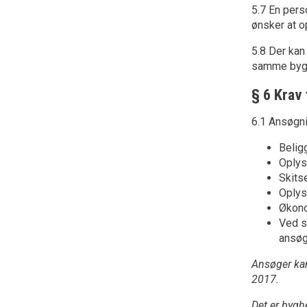
5.7 En pers
ønsker at o
5.8 Der kan
samme bygg
§ 6 Krav 
6.1 Ansøgni
Belig
Oplys
Skits
Oplys
Økono
Ved s
ansøg
Ansøger kan
2017.
Det er bygh