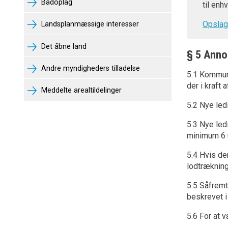
Bådoplag
til en
Opslag
Landsplanmæssige interesser
Det åbne land
§ 5 Anno
Andre myndigheders tilladelse
5.1 Kommun
der i kraft
Meddelte arealtildelinger
5.2 Nye led
5.3 Nye led
minimum 6 
5.4 Hvis de
lodtrækning
5.5 Såfremt
beskrevet i 
5.6 For at 