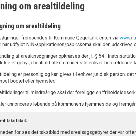
ing om arealtildeling
gning om arealtildeling
nsøgninger fremsendes til Kommune Qeqertalik enten via
www.nun
r har udfyldt NIN-applikationen/papirskema skal den udskrives
andling af arealansøgninger opkræves der jf. § 54 i Inatsisartut
else et gebyr, i henhold til kommunens til enhver tid gældende t
tildeling er personlig og kan gives til enhver juridisk person, det
nset bopæl eller hjemsted.
altildelinger til mindreårige skal der foreligge en ’friholdelsese
aler annonceres løbende på kommunens hjemmeside og fremgår 
ed takstblad:
t neden for ses det takstblad med arealsagsgebyrer der var off