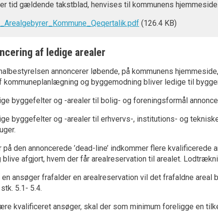
hver tid gældende takstblad, henvises til kommunens hjemmeside
_Arealgebyrer_Kommune_Qeqertalik.pdf
(126.4 KB)
ncering af ledige arealer
albestyrelsen annoncerer løbende, på kommunens hjemmeside, på
 af kommuneplanlægning og byggemodning bliver ledige til bygger
ige byggefelter og -arealer til bolig- og foreningsformål annonc
ige byggefelter og -arealer til erhvervs-, institutions- og tekni
uger.
r på den annoncerede ’dead-line’ indkommer flere kvalificerede 
 blive afgjort, hvem der får arealreservation til arealet. Lodtræ
 en ansøger frafalder en arealreservation vil det frafaldne area
stk. 5.1- 5.4.
være kvalificeret ansøger, skal der som minimum foreligge en tilk