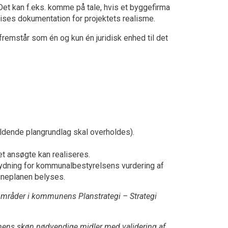
 Det kan f.eks. komme på tale, hvis et byggefirma
vises dokumentation for projektets realisme.
remstår som én og kun én juridisk enhed til det
ældende plangrundlag skal overholdes).
t ansøgte kan realiseres.
tydning for kommunalbestyrelsens vurdering af
neplanen belyses.
sområder i kommunens Planstrategi – Strategi
unens skøn nødvendige midler med validering af